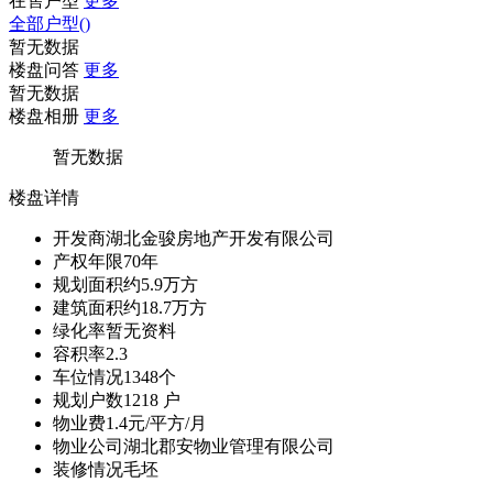
在售户型
更多
全部户型(
)
暂无数据
楼盘问答
更多
暂无数据
楼盘相册
更多
暂无数据
楼盘详情
开发商
湖北金骏房地产开发有限公司
产权年限
70年
规划面积
约5.9万方
建筑面积
约18.7万方
绿化率
暂无资料
容积率
2.3
车位情况
1348个
规划户数
1218 户
物业费
1.4元/平方/月
物业公司
湖北郡安物业管理有限公司
装修情况
毛坯