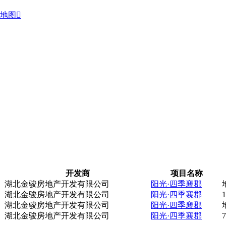
地图

开发商
项目名称
湖北金骏房地产开发有限公司
阳光·四季襄郡
湖北金骏房地产开发有限公司
阳光·四季襄郡
湖北金骏房地产开发有限公司
阳光·四季襄郡
湖北金骏房地产开发有限公司
阳光·四季襄郡