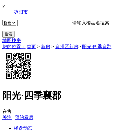
Z
枣阳市
请输入楼盘名搜索
地图找房
您的位置：
首页
>
新房
>
襄州区新房
>
阳光·四季襄郡
阳光·四季襄郡
在售
关注
|
预约看房
楼盘动态