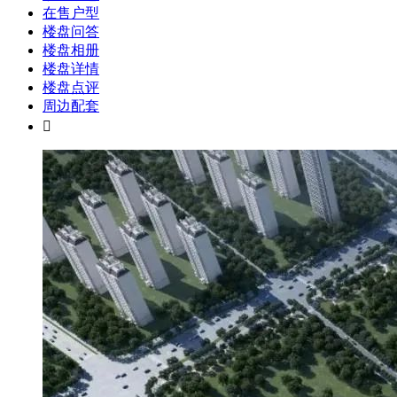
在售户型
楼盘问答
楼盘相册
楼盘详情
楼盘点评
周边配套
