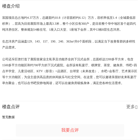
楼盘介绍
宸园项目总占地约4.37万方，总建面约10.8（计容面积约6.12）万方，容积率低至1.4（全城最低容
积率），层高为目前襄阳市场上最高3.3米，整个小区仅有360户，是目前整个华中地区首个超四代
纯洋房住区。整体规划14栋住宅、1座入口大堂、1座地下会所，其中13栋8层生态洋房。
生态洋房产品涵盖129、143、157、190、240、363m²共6个面积段，以满足当下改善客群的多样性
产品需求。
公司还斥巨资打造了襄阳首家业主私享且功能齐全的下沉式会所，总面积达2200多平方米，包含
1500多平方功能区和约700平方的下沉式庭院。会所设有私宴厅、棋牌室、茶室、健身房、书吧+四
点半学堂、儿童活动区、KTV（影音）+品酒区、台球室（未来改造）、水吧+会客厅、艺术展示区
等十大功能区，为业主提供高品质的休闲娱乐与社交空间。在这里，您可以邀请亲朋好友来私宴厅
举办聚会，也可以在书吧安静地阅读，还可以在健身房锻炼身体，满足您各种生活需求。
楼盘点评
更多
暂无数据
我要点评