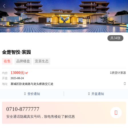
共34张
金楚智投·宸园
在售
品牌楼盘
宜居生态
13000
元/㎡
房贷计算器
均价
开盘
2025-08-24

地址
襄城区卧龙南路与龙头桥路交汇处

变价通知

开盘通知
0710-8777777
安全通话隐藏真实号码，致电售楼处了解优惠