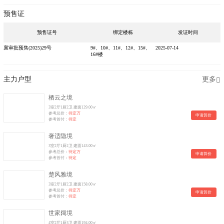
预售证
预售证号
绑定楼栋
发证时间
襄审批预售(2025)29号
9#、10#、11#、12#、15#、
2025-07-14
16#楼
主力户型
更多
栖云之境
3室2厅1厨2卫 建面129.00㎡
参考总价：
待定万
申请算价
参考首付：
待定
奢适隐境
3室2厅1厨2卫 建面143.00㎡
参考总价：
待定万
申请算价
参考首付：
待定
楚风雅境
3室2厅1厨2卫 建面158.00㎡
参考总价：
待定万
申请算价
参考首付：
待定
世家阔境
4室2厅1厨3卫 建面194.00㎡