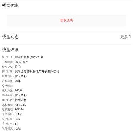
楼盘优惠
领取优惠
楼盘动态
更多
楼盘详细
襄审批预售(2025)29号
预 售 证：
2025-08-24
开盘时间：
住宅
楼盘类型：
襄阳金楚智投房地产开发有限公司
开 发 商：
暂无资料
建筑类型：
70年
产权年限：
交房时间：
360户
规划户数：
暂无资料
物业公司：
暂无资料
物 业 费：
43756.89
规划面积：
108356
建筑面积：
611个
车位情况：
35%
绿 化 率：
1.4
容 积 率：
毛坯
装修情况：