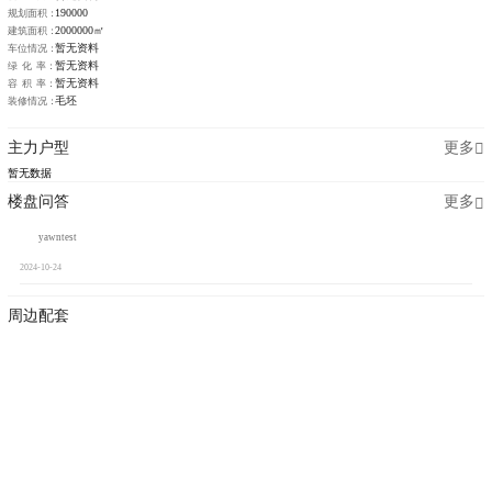
190000
规划面积：
2000000㎡
建筑面积：
暂无资料
车位情况：
暂无资料
绿 化 率：
暂无资料
容 积 率：
毛坯
装修情况：
主力户型
更多
暂无数据
楼盘问答
更多
yawntest
2024-10-24
周边配套