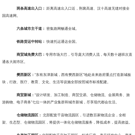
两条高速出入口：
距离高速出入口近，荆襄高速、汉十高速无缝对接全
国高速网。
六条城市主干道：
密集路网畅通全城。
铁路货运中转站：
快速托运通达全国。
商贸城免费大巴：
专用市场大巴，引导庞大消费人流，每天数十趟班次直
通各大闹市区。
樊西新区：
“东有东津新城，西有樊西新区”地处未来政府重点打造新城板
块，行政、医疗、教育、文化、生活等设施全部按照城市标准配建。
商贸新城：
“设计研发、加工制造、商贸交易、仓储物流、会展商务、旅
游购物、电子商务”七位一体的产业集群和城市新城，尽享现代都会生活。
仓储物流园区：
北部配套千亩物流园区，引进数百家物流企业，全框
架、生态型、仓储物流园区，将提供一体化仓储物流服务，降低成本，提高效益。