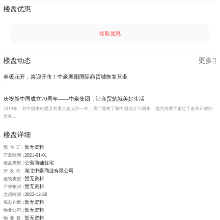
楼盘优惠
领取优惠
楼盘动态
更多
春暖花开，喜迎开市！中豪襄阳国际商贸城恢复营业
...
庆祝新中国成立70周年——中豪集团，让商贸筑就美好生活
2019年，对中国来说是具有重大意义的一年。我们迎来了新中国成立70周年，也共同携手走过了改革开放的
第40...
楼盘详细
暂无资料
预 售 证：
2021-01-01
开盘时间：
公寓
商铺
住宅
楼盘类型：
湖北中豪商业有限公司
开 发 商：
暂无资料
建筑类型：
暂无资料
产权年限：
2022-12-30
交房时间：
暂无资料
规划户数：
暂无资料
物业公司：
暂无资料
物 业 费：