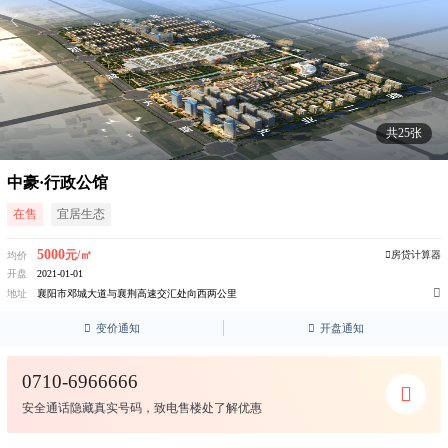
共25张
中豪·行政公馆
在售
宜居生态
5000
元/㎡
房贷计算器
均价
开盘
2021-01-01

地址
襄阳市邓城大道与襄荆高速交汇处向西两公里

变价通知

开盘通知
0710-6966666
安全通话隐藏真实号码，致电售楼处了解优惠