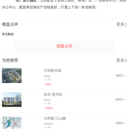
生产加工园区：
北部配套千亩加工园区，标准厂房，产品研发中心，商务
办公中心，配套商贸城全产业链集群，打通上下游一条龙格局。
楼盘点评
更多
暂无数据
我要点评
为您推荐
更多
天润星光城
4000
元/㎡
襄州区
-㎡
|
-室
小户型
徐东·壹号院
6000
元/㎡
襄州区
-㎡
|
-室
宜居生态
沁和园·江山樾
5600
元/㎡
东津新区
-㎡
|
-室