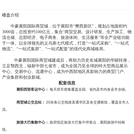
楼盘介绍
中豪襄阳国际商贸城，位于襄阳市“樊西新区”，规划占地面积约
3000亩，总投资约100亿元，集合“商贸交易、设计研发、生产加工、物
流仓储、总部经济、电子商务、旅游休闲、生活服务”等全产业链功能
于一体。以全球领先的义乌第七代模式，打造“一站式采购”、“一站式
物流”、“一站式集群”、“一站式配套”的现代化商城格局。
中豪襄阳国际商贸城建成后，将助力历史名城襄阳的华丽转身，
立足鄂西北，辐射中部七省市，成为全国乃至全球的特大型商品展示
中心、交易中心、流通中心，成为中西部地区具影响力的商贸门户、
产业集群和创业新城。
配套信息
襄阳西部客运中心：
每天班车密集覆盖全国、省内及市内各县市乡镇。
商贸城公交总站：
20余条公交线路直通市区及各交通枢纽，覆盖全市人
流。
旅游大巴集散中心：
政府指定旅游大巴集中停靠点，襄阳旅游中转枢
纽。