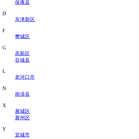
保康县
D
东津新区
F
樊城区
G
高新区
谷城县
L
老河口市
N
南漳县
X
襄城区
襄州区
Y
宜城市