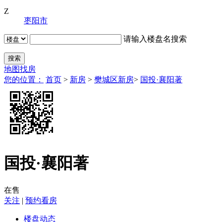
Z
枣阳市
请输入楼盘名搜索
地图找房
您的位置：
首页
>
新房
>
樊城区新房
>
国投·襄阳著
国投·襄阳著
在售
关注
|
预约看房
楼盘动态