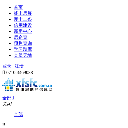
首页
线上房展
襄十二条
信用建设
新房中心
房企查
预售查询
学习题库
会员天地
登录
|
注册

0710-3469088
全部

关闭
全部
B