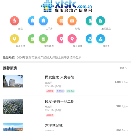
全部
新房
二手房
资讯
地图找房
会员天地
学习题库
线上房展
房企查
最新动态
2026年襄阳市房地产经纪人持证上岗培训结果公示
湖北各地公积金政策调整
推荐新房
更多
95 后成主力军！看汉江路如何成为襄阳青年置业首选
民发鑫龙·未央書院
东津世纪城 | 超6老友季 | 我的大城我的家
13000
元/㎡
襄城区
泡沫一夏·邻里同乐｜国投·襄阳府夏日泡泡泳池派对清凉启幕
115-168㎡
|
3-5室
品牌楼盘
养生社区
宜居生态
民发·盛特一品二期
9800
元/㎡
樊城区
119-119㎡
|
3-3室
品牌楼盘
东津世纪城
8900
元/㎡