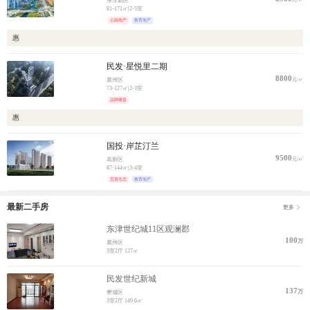
东津新区
81-171㎡
|
2-5室
公园地产
教育地产
惠
民发·星悦里二期
8800
元/㎡
襄州区
73-127㎡
|
2-3室
品牌楼盘
惠
国投·岸芷汀兰
9500
元/㎡
高新区
87-144㎡
|
3-4室
宜居生态
教育地产
最新二手房
更多
东津世纪城11区观澜郡
100
万
襄州区
3室2厅
127㎡
民发世纪新城
137
万
樊城区
3室2厅
149.6㎡