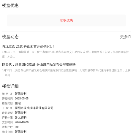
楼盘优惠
领取优惠
楼盘动态
更多
再现红盘 汉成·舜山府首开劲销2亿！
5月5日，五一假期最后一天，位于襄阳市汉江路和春园路交汇处的汉成·舜山府项目首开告捷，据项目案场披
露，本次...
以四代，超越四代|汉成·舜山府产品发布会璀璨献映
3月30日，汉成·舜山府产品发布会在襄阳皇冠假日酒店隆重献映，为襄阳发布第四代住宅奢居进阶之作，上映
一场超...
楼盘详细
暂无资料
预 售 证：
2025-05-05
开盘时间：
住宅
楼盘类型：
襄阳市汉成润泽置业有限公司
开 发 商：
暂无资料
建筑类型：
暂无资料
产权年限：
2026-10-26
交房时间：
608
规划户数：
暂无资料
物业公司：