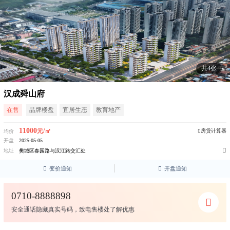
共4张
汉成舜山府
在售
品牌楼盘
宜居生态
教育地产
11000
元/㎡
房贷计算器
均价
开盘
2025-05-05

地址
樊城区春园路与汉江路交汇处

变价通知

开盘通知
0710-8888898
安全通话隐藏真实号码，致电售楼处了解优惠