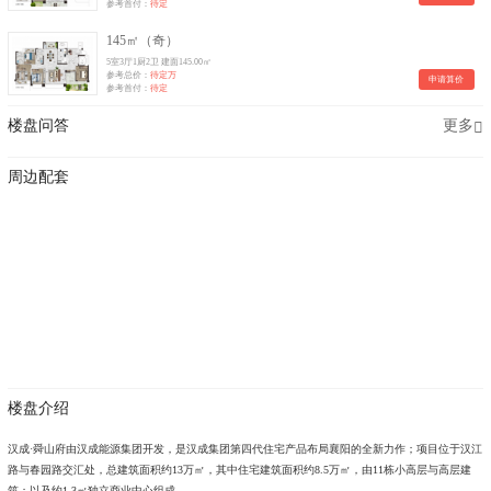
参考首付：
待定
145㎡（奇）
5室3厅1厨2卫 建面145.00㎡
参考总价：
待定万
申请算价
参考首付：
待定
楼盘问答
更多
周边配套
楼盘介绍
汉成·舜山府由汉成能源集团开发，是汉成集团第四代住宅产品布局襄阳的全新力作；项目位于汉江
路与春园路交汇处，总建筑面积约13万㎡，其中住宅建筑面积约8.5万㎡，由11栋小高层与高层建
筑；以及约1.3㎡独立商业中心组成。