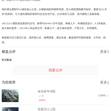
项目择址襄阳中心城区核心土地，以稀缺地段和精粹资源，匠心精筑襄阳豪宅标杆。遵循“以人为
本”的原则，引入领先襄阳的第四代生态住宅产品，以水电军工品质，迭代襄阳人居新体验。
145-212㎡襄阳首批第四代住宅，附带约36-64㎡空中花园，单梯入户，奇偶错层设计，6.2米挑高，
超大南向面宽；116-126㎡高品质住宅，私梯入户，超大南向面宽，户型方正，全明通风。
春园路与汉江路交汇处，城市核心区，路网密集，通达全城，畅连城市环线快速路、火车站、机
场。
楼盘点评
更多
暂无数据
我要点评
为您推荐
更多
徐东壹号书院
12000
元/㎡
-㎡
|
-室
宜居生态
宏星滨江上院