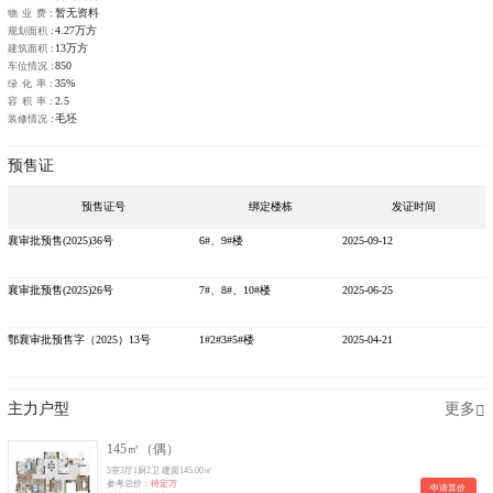
暂无资料
物 业 费：
4.27万方
规划面积：
13万方
建筑面积：
850
车位情况：
35%
绿 化 率：
2.5
容 积 率：
毛坯
装修情况：
预售证
预售证号
绑定楼栋
发证时间
襄审批预售(2025)36号
6#、9#楼
2025-09-12
襄审批预售(2025)26号
7#、8#、10#楼
2025-06-25
鄂襄审批预售字（2025）13号
1#2#3#5#楼
2025-04-21
主力户型
更多
145㎡（偶）
5室3厅1厨2卫 建面145.00㎡
参考总价：
待定万
申请算价