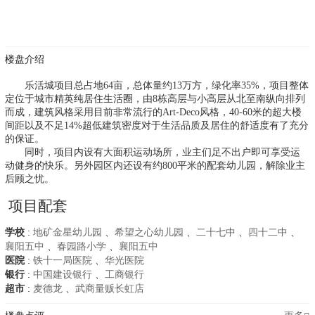
楼盘介绍
乐活城项目总占地64亩，总体量约13万方，绿化率35%，项目整体
定位于城市精英纯居住生活圈，由8栋高层与小高层从北至南纵向排列
而成，建筑风格采用目前非常流行的Art-Deco风格，40-60米的超大楼
间距以及不足14%超低建筑密度对于生活品质及居住的舒适度有了充分
的保证。
同时，项目内设有大面积运动场所，业主们足不出户即可享受运
动健身的快乐。另外园区内还设有约800平米的配套幼儿园，解除业主
后顾之忧。
项目配套
学校
:
地矿金星幼儿园
、
希望之心幼儿园
、
二十七中
、
四十二中
、
襄阳五中
、
春园路小学
、
襄阳五中
医院
:
铁十一局医院
、
华光医院
银行
:
中国建设银行
、
工商银行
超市
:
麦德龙
、
武商量贩长虹店