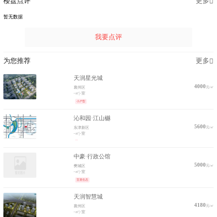
楼盘点评
更多
暂无数据
我要点评
为您推荐
更多
天润星光城
4000
元/㎡
襄州区
-㎡
|
-室
小户型
沁和园·江山樾
5600
元/㎡
东津新区
-㎡
|
-室
中豪·行政公馆
5000
元/㎡
樊城区
-㎡
|
-室
宜居生态
天润智慧城
4180
元/㎡
襄州区
-㎡
|
-室