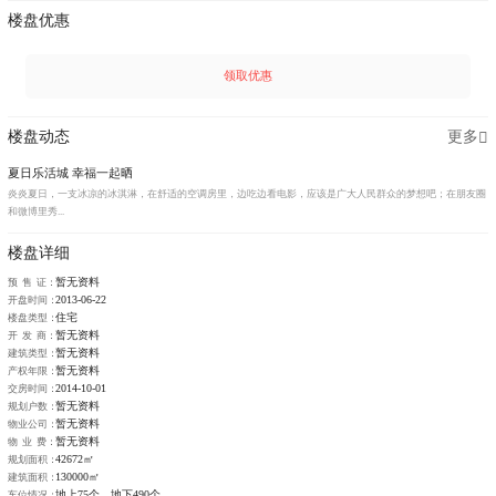
楼盘优惠
领取优惠
楼盘动态
更多
夏日乐活城 幸福一起晒
炎炎夏日，一支冰凉的冰淇淋，在舒适的空调房里，边吃边看电影，应该是广大人民群众的梦想吧；在朋友圈
和微博里秀...
楼盘详细
暂无资料
预 售 证：
2013-06-22
开盘时间：
住宅
楼盘类型：
暂无资料
开 发 商：
暂无资料
建筑类型：
暂无资料
产权年限：
2014-10-01
交房时间：
暂无资料
规划户数：
暂无资料
物业公司：
暂无资料
物 业 费：
42672㎡
规划面积：
130000㎡
建筑面积：
地上75个，地下490个
车位情况：