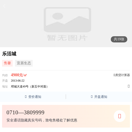
共19张
乐活城
售馨
宜居生态
4900
元/㎡
房贷计算器
均价
开盘
2013-06-22

地址
邓城大道49号（新五中对面）

变价通知

开盘通知
0710—3809999
安全通话隐藏真实号码，致电售楼处了解优惠