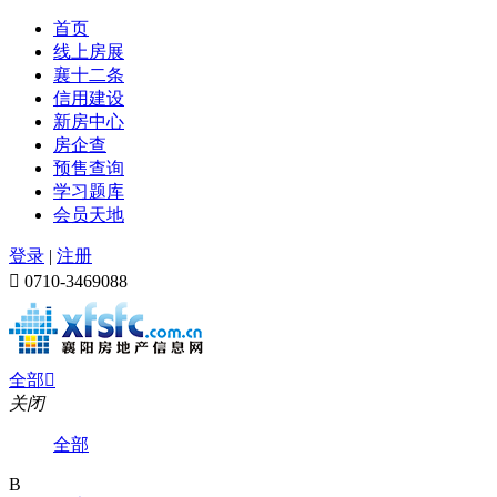
首页
线上房展
襄十二条
信用建设
新房中心
房企查
预售查询
学习题库
会员天地
登录
|
注册

0710-3469088
全部

关闭
全部
B