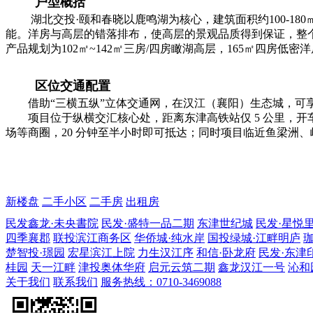
户型概括
湖北交投·颐和春晓以鹿鸣湖为核心，建筑面积约100-18
能。洋房与高层的错落排布，使高层的景观品质得到保证，整
产品规划为102㎡~142㎡三房/四房瞰湖高层，165㎡四房低密
区位交通配置
借助“三横五纵”立体交通网，在汉江（襄阳）生态城，可
项目位于纵横交汇核心处，距离东津高铁站仅 5 公里，开车约
场等商圈，20 分钟至半小时即可抵达；同时项目临近鱼梁洲、
新楼盘
二手小区
二手房
出租房
民发鑫龙·未央書院
民发·盛特一品二期
东津世纪城
民发·星悦
四季襄郡
联投滨江商务区
华侨城·纯水岸
国投绿城·江畔明庐
楚智投·璟园
宏星滨江上院
力生汉江序
和信·卧龙府
民发·东津
桂园
天一江畔
津投奥体华府
启元云筑二期
鑫龙汉江一号
沁和
关于我们
联系我们
服务热线：0710-3469088