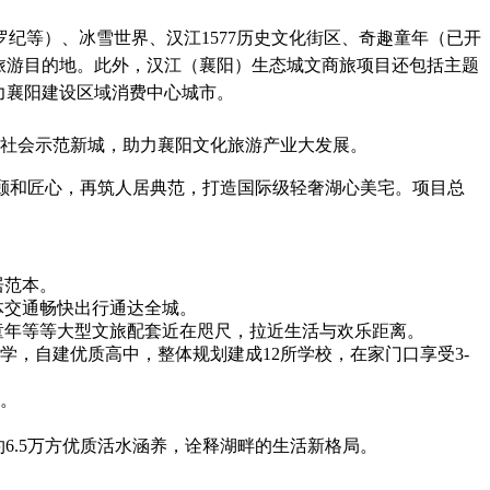
等）、冰雪世界、汉江1577历史文化街区、奇趣童年（已开
旅游目的地。此外，汉江（襄阳）生态城文商旅项目还包括主题
力襄阳建设区域消费中心城市。
社会示范新城，助力襄阳文化旅游产业大发展。
颐和匠心，再筑人居典范，打造国际级轻奢湖心美宅。项目总
居范本。
交通畅快出行通达全城。
年等等大型文旅配套近在咫尺，拉近生活与欢乐距离。
，自建优质高中，整体规划建成12所学校，在家门口享受3-
。
6.5万方优质活水涵养，诠释湖畔的生活新格局。