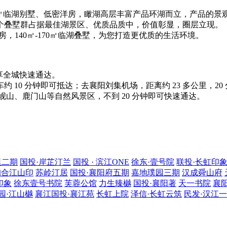
0㎡临湖别墅、低密洋房，瞰湖高层丰富产品环湖而立，产品的
个叠墅群占据最佳湖景区、优质品质中，价值彰显，圈层立现。
洋房，140㎡-170㎡临湖叠墅，为您打造更优质的生活环境。
享全城快速通达。
 10 分钟即可抵达；去襄阳刘集机场，距离约 23 多公里，2
岘山、鹿门山等自然风景区，不到 20 分钟即可快速通达。
里二期
国投·岸芷汀兰
国投 · 滨江ONE
徐东·壹号院
联投·长虹印
珈合江山印
苏岭汀居
国投·襄阳府五期
嘉地璞园三期
汉成舜山府
印象
徐东壹号书院
芙蓉公馆
力生臻樾
国投·襄阳著
天一书院
襄
园·江山樾
襄江国投·襄江苑
长虹上院
泽信·长虹云筑
民发·汉江