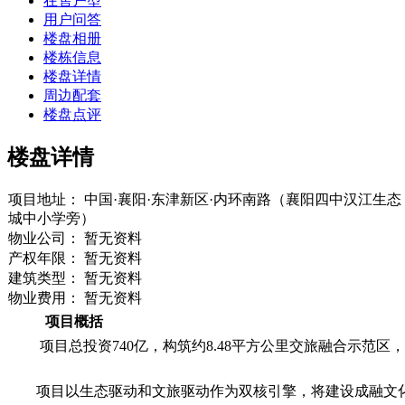
在售户型
用户问答
楼盘相册
楼栋信息
楼盘详情
周边配套
楼盘点评
楼盘详情
项目地址：
中国·襄阳·东津新区·内环南路（襄阳四中汉江生态
城中小学旁）
物业公司：
暂无资料
产权年限：
暂无资料
建筑类型：
暂无资料
物业费用：
暂无资料
项目概括
项目总投资740亿，构筑约8.48平方公里交旅融合示范区
项目以生态驱动和文旅驱动作为双核引擎，将建设成融文化