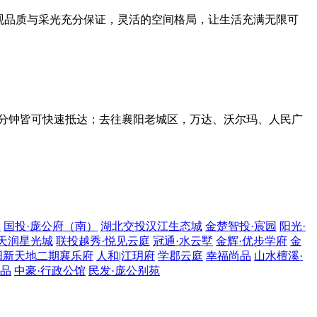
景观品质与采光充分保证，灵活的空间格局，让生活充满无限可
0 分钟皆可快速抵达；去往襄阳老城区，万达、沃尔玛、人民广
象
国投·庞公府（南）
湖北交投汉江生态城
金楚智投·宸园
阳光·
天润星光城
联投越秀·悦见云庭
冠通·水云墅
金辉·优步学府
金
阳新天地二期襄乐府
人和|江玥府
学郡云庭
幸福尚品
山水檀溪·
一品
中豪·行政公馆
民发·庞公别苑