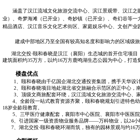
涵盖了汉江流域文化旅游交流中心、滨江景观带、汉江之眼（
业）、奇梦海滩（已开业）、奇妙镇（已开业）、奇幻谷等一
精品酒店、汉江音乐文化艺术街区、家庭娱乐中心、文创产业
建成中部地区乃至全国有较高知名度和影响力的区域级旅
湖北交投·颐和春晓是汉江（襄阳）生态城的首开住宅项目，
建筑面积约35万方，以约16万方鹿鸣湖生态公园为中心，打
楼盘优点
1、颐和春晓由千亿国企湖北交通投资集团，携手天华设计
2、颐和春晓项目地处湖北省交旅融合示范区的正中心，南
3、顶级文商旅配套环绕，汉江流域文化旅游交流中心、家
4、全龄段一站式教育资源齐聚，颐和春晓规划引进特色幼儿
18岁全龄段教育。
5、三甲医疗健康配套，襄阳市中心医院、襄阳市中医医院
6、引进国家一级资质物业服务品牌——万科物业，以24小
7、湖北交投·颐和春晓环湖而筑，独有的园林景观与约16万