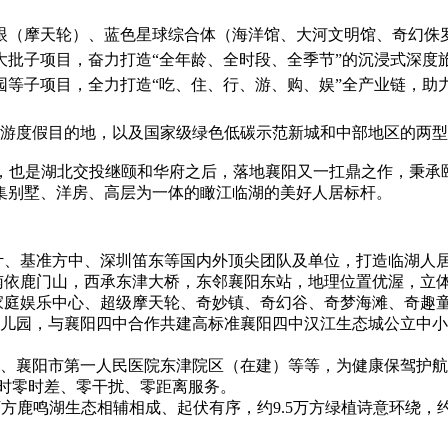
摩天轮）、蓝色星球综合体（海洋馆、大河文明馆、奇幻侏罗纪
大批子项目，奋力打造“全年龄、全时段、全季节”的沉浸式深度
园等子项目，全力打造“吃、住、行、游、购、娱”全产业链，助
游度假目的地，以及国家级绿色低碳示范新城和中部地区的两型
也是湖北交投继颐和华府之后，落地襄阳又一扛鼎之作，秉承
造集别墅、洋房、高层为一体的瞰江临湖的美好人居标杆。
、基准方中、深圳笛东等国内外顶尖团队及单位，打造临湖人
依鹿门山，西承东津大桥，东邻襄阳东站，地理位置优渥，立体
庭娱乐中心、超级摩天轮、奇妙镇、奇幻谷、奇梦海滩、奇趣童
园，与襄阳四中合作共建高标准襄阳四中汉江生态城公立中小学
、襄阳市第一人民医院东津院区（在建）等等，为健康保驾护航
时零时差、零干扰、零距离服务。
方鹿鸣湖生态相辅相成、起伏有序，约9.5万方绿植诗意环绕，约