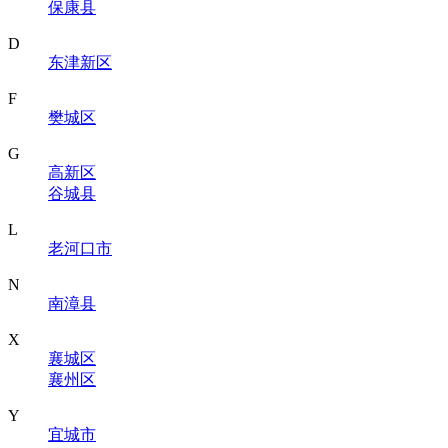
保康县
D
东津新区
F
樊城区
G
高新区
谷城县
L
老河口市
N
南漳县
X
襄城区
襄州区
Y
宜城市