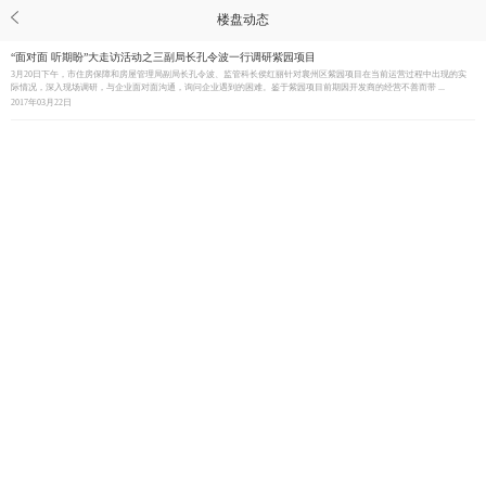
楼盘动态
“面对面 听期盼”大走访活动之三副局长孔令波一行调研紫园项目
3月20日下午，市住房保障和房屋管理局副局长孔令波、监管科长侯红丽针对襄州区紫园项目在当前运营过程中出现的实
际情况，深入现场调研，与企业面对面沟通，询问企业遇到的困难。鉴于紫园项目前期因开发商的经营不善而带 ...
2017年03月22日