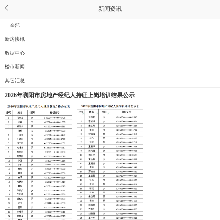
新闻资讯
全部
新房快讯
数据中心
楼市新闻
其它汇总
2026年襄阳市房地产经纪人持证上岗培训结果公示