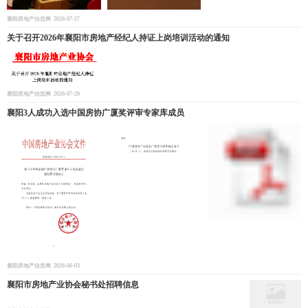
襄阳房地产信息网
2026-07-27
关于召开2026年襄阳市房地产经纪人持证上岗培训活动的通知
襄阳房地产信息网
2026-07-20
襄阳3人成功入选中国房协广厦奖评审专家库成员
襄阳房地产信息网
2026-06-03
襄阳市房地产业协会秘书处招聘信息