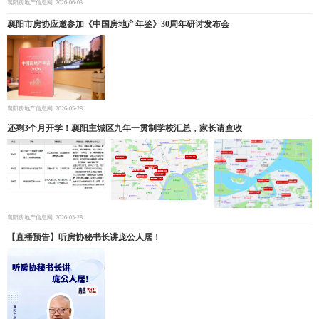
襄阳房地产信息网
2026-06-03
襄阳市房协应邀参加《中国房地产年鉴》30周年研讨发布会
襄阳房地产信息网
2026-05-28
还剩3个月开学！襄阳主城区九年一贯制学校汇总，家长请查收
襄阳房地产信息网
2026-05-28
【直播预告】听房协秘书长讲庞公人居！