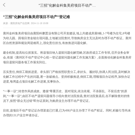
“三招”化解金科集美府项目不动产“登记难
“三招”化解金科集美府项目不动产“登记难
来源：襄阳房地产信息网
2024-11-18 10:08
襄州金科集美府项目由襄阳科鹏置业有限公司开发建设,地上共建成房屋8栋,1-7号楼为住宅,8号楼
为幼儿园。因项目资金链出现问题,土地被法院查封,导致购房业主无法及时办理不动产权证。襄州
区自然资源和规划局迎难而上,强化责任担当,有效推进问题化解。
建全机制,提高站位抓落实。将该项目纳入遗留问题化解范畴,区政府成立工作专班,召开业务会审
会,依据《襄州区不动产登记中心统一登记遗留问题化解工作实施方案》,全面推动化解金科集美府
项目遗留问题各项工作落实到位。
压实责任,倒排工期抓进度。牵头部门严格按照职责分工,牵好头、履好职,协调人民法院,及时解决
化解工作过程中产生的问题,逐一攻破难点。坚持积极推进,倒排工期,理顺项目办证程序,加快办证
进度,每周盘点项目化解工作进展,实事快办。
“一事一议”,转变作风抓成效。遵循“尊重历史、面对现实,依法依规、不添新乱、不留后患”的原
则,“一事一议”,由区不动产遗留问题领导小组向查封法院发函,查封法院复函后,在不解除查封的情
况下,按照“群众无过错”即办证原则,为购房业主办理不动产登记证。
目前,该项目不动产登记证办理渠道已打通,已为498户业主办理了不动产权证。同时,积极引导尚未
办理的131户业主申请办证。