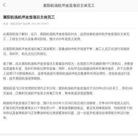
襄阳机场机坪改造项目主体完工
襄阳机场机坪改造项目主体完工
来源：襄阳房地产信息网
2025-09-28 09:57
从襄阳机场了解到，近日，襄阳机场机坪改造项目封仓，这意味着机场停机坪改造项目主体完
工，工程全力转入设备调试阶段，预计2025年底投入使用。
在襄阳机场机坪改造项目施工现场看到：新建成的停机坪场道平整，施工人员正在进行清场保
洁。高杆灯、机位点位已经就位。
据了解，此次襄阳机场机坪改造项目主要建设内容为：在现状T2坪北侧新增3个C类机位，并配套
设置服务车道、高杆灯和机位牌等设施；同时，在站坪北站端建设特种车辆停放区，并于北垂滑
上设置1个D类隔离机位。这将有效提升襄阳机场的停机位数量和布局合理性，优化机场运行流
程，提升襄阳机场保障能级。
襄阳机场飞行区管理部经理代正学介绍：襄阳机场机坪改造项目于2025年6月16日开工，历经100
天奋战，已顺利完成机坪改造主体施工任务，整体推进进度超预期。
根据机坪改造项目工期计划，预计在2025年11月30日前完成行业验收，力争2025年底投入运行。
扩建后机坪的数量将从11个增加至14个，将有效缓解因春运、暑运等高峰期加班、特殊情形下的
补班以及备降航班与正班叠加时机位资源紧张的问题，进一步提升机场综合保障能力和运行效
率。