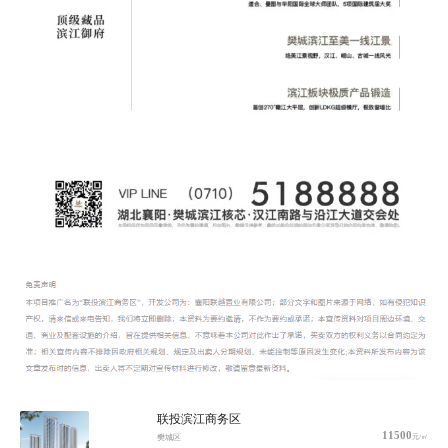
联投滨江商务区
11500
元/㎡
樊城区