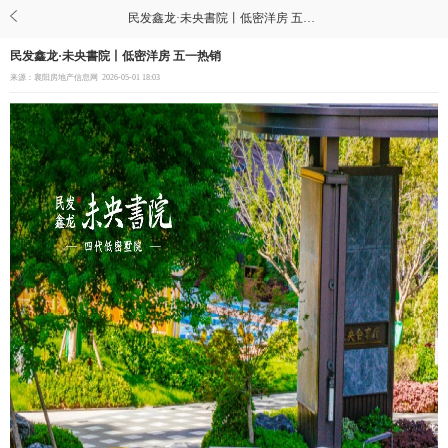
民发鑫龙·未央書院丨低密洋房 五一热销
民发鑫龙·未央書院丨低密洋房 五一热销
来源：襄阳房地产信息网
2026-05-01 18:03