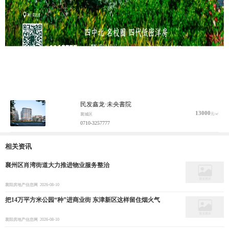
民发鑫龙·未央書院
13000
元/㎡
襄城区
0710-3257777
相关资讯
襄州区肖湾街道大力推进物业服务整治
襄阳房地产信息网
2026-08-10
把14万平方米公园“种”进商业街 东津新区这样留住烟火气
襄阳房地产信息网
2026-08-10