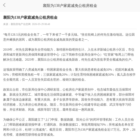
襄阳为138户家庭减免公租房租金
襄阳为138户家庭减免公租房租金
来源：襄阳房地产信息网
2026-05-29 08:48
“每月128.5元的租金全免了，一年下来省了一千多元钱。”坐在轮椅上的何先生激动地说。这位因
意外瘫痪的居民，成为襄阳公租房租金减免政策的受益者之一。
2019年，何先生因事故失去劳动能力，靠特困补助维持生计。入住水岸新城公租房小区后，市住
房和城市更新局住房保障和建设管理中心（以下简称市住新局住保中心）“红管家”每周上门帮他
解决生活难题。2025年，襄阳出台公租房租金减免新政，何先生成为首批享受全额减免的住户。
这项政策明确了八类减免对象：特困家庭租金全免；重大疾病患者租金减免50%；优抚对象减免
50%；劳模和英模免租一年；三孩家庭减免20%；计划生育特殊困难家庭减免50%；孤儿及在校学
生全额兜底；仅一人且宣告失踪或去世的，核销欠缴的租金。
政策出台前，市住新局住保中心调研发现，公租房住户家庭类别中，包含城市最低生活保障对
象、新就业无房职工、城市最低生活保障边缘家庭、中等偏下收入住房困难家庭等，部分保障对
象属于低保边缘家庭、有重大疾病、多子女抚养等群体。因丧失劳动能力、患有重大疾病等原因
经济困难，无力承担公租房租金。随后，市住新局住保中心组建专班赴成都、武汉等地学习经
验，并征求财政、民政、残联等部门意见，最终形成这一惠民政策。
为确保公平公正，襄阳建立了“上门申报、数据跑腿、阳光公示”的闭环管理机制：工作人员主动
上门帮助困难家庭填报申请；打通民政、医保数据接口，审批周期缩短70%；所有减免名单在官
网和小区公示，杜绝“人情减免”。截至目前，襄阳市已为138户家庭减免租金近17万元。其中，26
名劳模、道德模范获得租金荣誉减免。