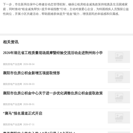
下一步，市住新局住保中心将健全动态管理机制，确保公租房租金减免政策持续惠及生活困难家
庭，同时推动“租金减免帮扶+提升幸福指数”行动，主动对接爱心企业，为特困残疾人员预留公益
性岗位，开展小区共建活动，帮助困难群体提升“造血”能力，增强居民的幸福感和归属感。
相关资讯
2026年湖北省工程质量现场观摩暨经验交流活动走进荆州街小学
襄阳房地产信息网
2026-08-04
襄阳市住房公积金新增五项提取情形
襄阳房地产信息网
2026-08-03
襄阳市住房公积金中心关于进一步优化调整住房公积金提取政策
襄阳房地产信息网
2026-08-01
“襄马”报名通道正式开启
襄阳房地产信息网
2026-07-31