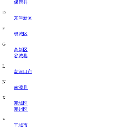
保康县
D
东津新区
F
樊城区
G
高新区
谷城县
L
老河口市
N
南漳县
X
襄城区
襄州区
Y
宜城市