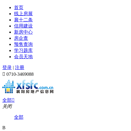
首页
线上房展
襄十二条
信用建设
新房中心
房企查
预售查询
学习题库
会员天地
登录
|
注册

0710-3469088
全部

关闭
全部
B