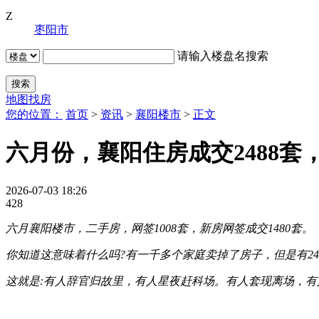
Z
枣阳市
请输入楼盘名搜索
地图找房
您的位置：
首页
>
资讯
>
襄阳楼市
>
正文
六月份，襄阳住房成交2488套
2026-07-03 18:26
428
六月襄阳楼市，二手房，网签1008套，新房网签成交1480套。
你知道这意味着什么吗?有一千多个家庭卖掉了房子，但是有24
这就是:有人辞官归故里，有人星夜赶科场。有人套现离场，有