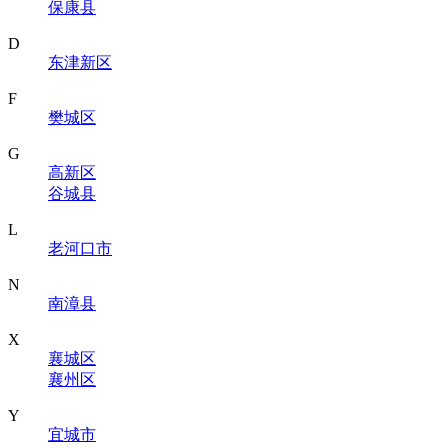
保康县
D
东津新区
F
樊城区
G
高新区
谷城县
L
老河口市
N
南漳县
X
襄城区
襄州区
Y
宜城市