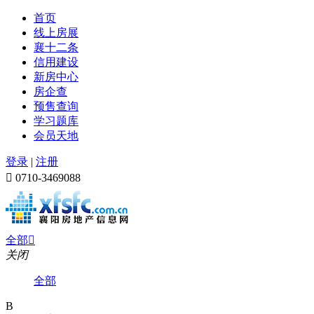
首页
线上房展
襄十二条
信用建设
新房中心
房企查
预售查询
学习题库
会员天地
登录
|
注册

0710-3469088
全部

关闭
全部
B