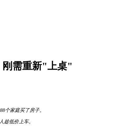
，刚需重新"上桌"
88个家庭买了房子。
人趁低价上车。