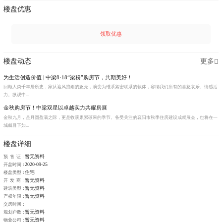
楼盘优惠
领取优惠
楼盘动态
更多
为生活创造价值 | 中梁8·18“梁粉”购房节，共期美好！
回顾人类千年居所史，家从遮风挡雨的躯壳，演变为维系紧密联系的载体，容纳我们所有的喜怒哀乐、情感活
力。纵观中...
金秋购房节！中梁双星以卓越实力共耀房展
金秋九月，是月圆盈满之际，更是收获累累硕果的季节。备受关注的襄阳市秋季住房建设成就展会，也将在一
城瞩目下如...
楼盘详细
暂无资料
预 售 证：
2020-09-25
开盘时间：
住宅
楼盘类型：
暂无资料
开 发 商：
暂无资料
建筑类型：
暂无资料
产权年限：
交房时间：
暂无资料
规划户数：
暂无资料
物业公司：