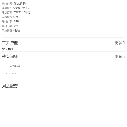
暂无资料
物 业 费：
29495.97平方
规划面积：
79639.12平方
建筑面积：
778
车位情况：
35%
绿 化 率：
2.7
容 积 率：
毛坯
装修情况：
主力户型
更多
暂无数据
楼盘问答
更多
yawntest
2024-10-23
周边配套