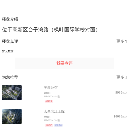
楼盘介绍
位于高新区台子湾路（枫叶国际学校对面）
楼盘点评
更多
暂无数据
我要点评
为您推荐
更多
芙蓉公馆
9900
元/㎡
襄城区
148-167㎡
|
4-4室
品牌楼盘
宏星滨江上院
10000
元/㎡
樊城区
113-133㎡
|
3-4室
公园地产
宜居生态