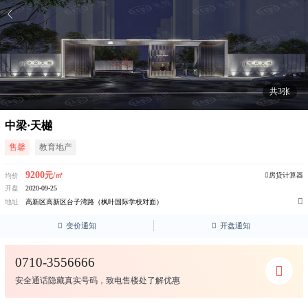
共3张
中梁·天樾
售馨
教育地产
9200
元/㎡
房贷计算器
均价
开盘
2020-09-25

地址
高新区高新区台子湾路（枫叶国际学校对面）

变价通知

开盘通知
0710-3556666
安全通话隐藏真实号码，致电售楼处了解优惠