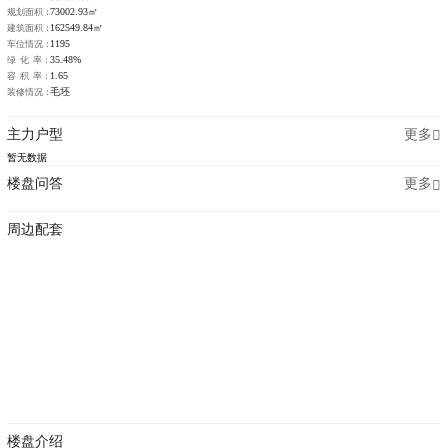
73002.93㎡
规划面积：
162549.84㎡
建筑面积：
1195
车位情况：
35.48%
绿 化 率：
1.65
容 积 率：
毛坯
装修情况：
主力户型
更多
暂无数据
楼盘问答
更多
周边配套
楼盘介绍