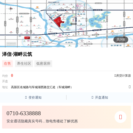
共9张
泽信·湖畔云筑
在售
养生社区
低密居所
0
房贷计算器
均价
开盘

地址
高新区名城路与车城湖西路交汇处（车城湖畔）

变价通知

开盘通知
0710-6338888
安全通话隐藏真实号码，致电售楼处了解优惠