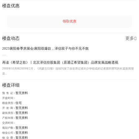
楼盘优惠
领取优惠
楼盘动态
更多
2023襄阳春季房展会|襄阳双爆款，泽信双子与你不见不散
......
再读《希望之歌》丨北京泽信控股集团（原通辽希望集团）品牌发展战略透视
2008年10月和2009年2月，《内蒙古日报》连续刊发了由首席记者刘少华组成的记者团所撰写的长篇新闻报
道...
楼盘详细
暂无资料
预 售 证：
开盘时间：
住宅
楼盘类型：
暂无资料
开 发 商：
暂无资料
建筑类型：
暂无资料
产权年限：
交房时间：
暂无资料
规划户数：
暂无资料
物业公司：
暂无资料
物 业 费：