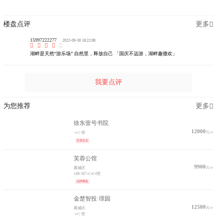
楼盘点评
更多
15997222277
2022-09-30 18:22:08
湖畔是天然“游乐场” 自然里，释放自己 「国庆不远游，湖畔趣撒欢」
我要点评
为您推荐
更多
徐东壹号书院
12000
元/㎡
-㎡
|
-室
宜居生态
芙蓉公馆
9900
元/㎡
襄城区
148-167㎡
|
4-4室
品牌楼盘
金楚智投·璟园
12500
元/㎡
襄城区
-㎡
|
-室