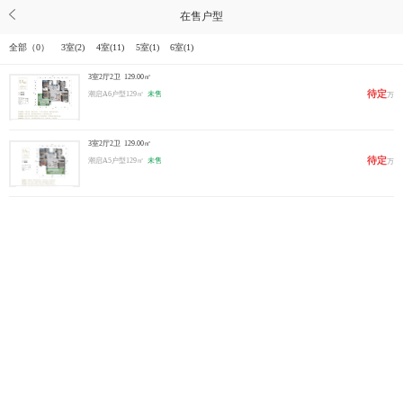
在售户型
全部（
0
）
3室(
2
)
4室(
11
)
5室(
1
)
6室(
1
)
3室2厅2卫
129.00㎡
待定
潮启A6户型129㎡
未售
万
3室2厅2卫
129.00㎡
待定
潮启A5户型129㎡
未售
万