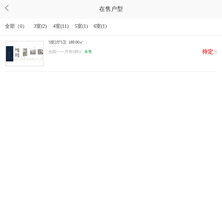
在售户型
全部（
0
）
3室(
2
)
4室(
11
)
5室(
1
)
6室(
1
)
5室2厅5卫
189.00㎡
待定
合院——月华189㎡
未售
万