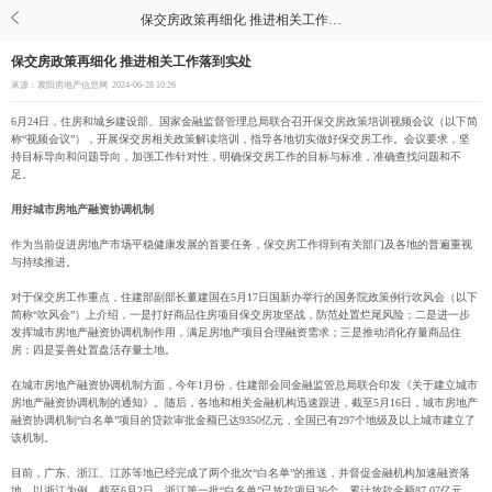
保交房政策再细化 推进相关工作落到实处
保交房政策再细化 推进相关工作落到实处
来源：襄阳房地产信息网
2024-06-28 10:26
6月24日，住房和城乡建设部、国家金融监督管理总局联合召开保交房政策培训视频会议（以下简
称“视频会议”），开展保交房相关政策解读培训，指导各地切实做好保交房工作。会议要求，坚
持目标导向和问题导向，加强工作针对性，明确保交房工作的目标与标准，准确查找问题和不
足。
用好城市房地产融资协调机制
作为当前促进房地产市场平稳健康发展的首要任务，保交房工作得到有关部门及各地的普遍重视
与持续推进。
对于保交房工作重点，住建部副部长董建国在5月17日国新办举行的国务院政策例行吹风会（以下
简称“吹风会”）上介绍，一是打好商品住房项目保交房攻坚战，防范处置烂尾风险；二是进一步
发挥城市房地产融资协调机制作用，满足房地产项目合理融资需求；三是推动消化存量商品住
房；四是妥善处置盘活存量土地。
在城市房地产融资协调机制方面，今年1月份，住建部会同金融监管总局联合印发《关于建立城市
房地产融资协调机制的通知》。随后，各地和相关金融机构迅速跟进，截至5月16日，城市房地产
融资协调机制“白名单”项目的贷款审批金额已达9350亿元，全国已有297个地级及以上城市建立了
该机制。
目前，广东、浙江、江苏等地已经完成了两个批次“白名单”的推送，并督促金融机构加速融资落
地。以浙江为例，截至6月2日，浙江第一批“白名单”已放款项目36个、累计放款金额87.07亿元，