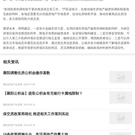
“加强统筹协调有助于更好推进保交房工作。”严跃进表示，在推动城市房地产融资协调机制落地
见效的同时，各地还需要充分挖掘房地产市场需求，拉动住房销售市场，推动存量商品住房消
化，多方面协同助力保交房。
展望未来，明明建议，一是加大金融支持力度，在用好城市房地产融资协调机制的同时，为保交
房项目提供优惠贷款利率，降低开发商的融资成本，促进项目顺利建设；二是完善监管机制，可
以引入第三方机构对项目进展进行独立监督，确保信息公开透明，增强购房者信心；三是可以持
续关注市场动态并规范化信息共享，通过保交房信息系统，让相关各方能够及时了解项目进展和
政策动态，根据市场变化和项目实际情况，灵活调整政策措施，确保政策的时效性和适应性。
相关资讯
襄阳调整住房公积金缴存基数
襄阳房地产信息网
2026-07-09
【襄阳公积金】提取公积金有无银行卡属地限制？
襄阳房地产信息网
2024-09-18
保交房政策再细化 推进相关工作落到实处
襄阳房地产信息网
2024-06-28
18条政策措施出台，盘活房地产存量土地