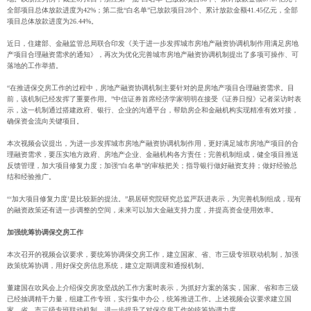
全部项目总体放款进度为42%；第二批“白名单”已放款项目28个、累计放款金额41.45亿元，全部
项目总体放款进度为26.44%。
近日，住建部、金融监管总局联合印发《关于进一步发挥城市房地产融资协调机制作用满足房地
产项目合理融资需求的通知》，再次为优化完善城市房地产融资协调机制提出了多项可操作、可
落地的工作举措。
“在推进保交房工作的过程中，房地产融资协调机制主要针对的是房地产项目合理融资需求。目
前，该机制已经发挥了重要作用。”中信证券首席经济学家明明在接受《证券日报》记者采访时表
示，这一机制通过搭建政府、银行、企业的沟通平台，帮助房企和金融机构实现精准有效对接，
确保资金流向关键项目。
本次视频会议提出，为进一步发挥城市房地产融资协调机制作用，更好满足城市房地产项目的合
理融资需求，要压实地方政府、房地产企业、金融机构各方责任；完善机制组成，健全项目推送
反馈管理，加大项目修复力度；加强“白名单”的审核把关；指导银行做好融资支持；做好经验总
结和经验推广。
“‘加大项目修复力度’是比较新的提法。”易居研究院研究总监严跃进表示，为完善机制组成，现有
的融资政策还有进一步调整的空间，未来可以加大金融支持力度，并提高资金使用效率。
加强统筹协调保交房工作
本次召开的视频会议要求，要统筹协调保交房工作，建立国家、省、市三级专班联动机制，加强
政策统筹协调，用好保交房信息系统，建立定期调度和通报机制。
董建国在吹风会上介绍保交房攻坚战的工作方案时表示，为抓好方案的落实，国家、省和市三级
已经抽调精干力量，组建工作专班，实行集中办公，统筹推进工作。上述视频会议要求建立国
家、省、市三级专班联动机制，进一步提升了对保交房工作的统筹协调力度。