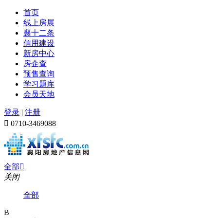
首页
线上房展
襄十二条
信用建设
新房中心
房企查
预售查询
学习题库
会员天地
登录
|
注册

0710-3469088
全部

关闭
全部
B