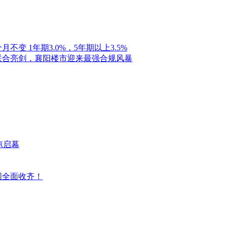
不变 1年期3.0%，5年期以上3.5%
联合亮剑，襄阳楼市迎来最强合规风暴
凉启幕
图全面收齐！