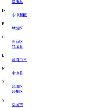
保康县
D
东津新区
F
樊城区
G
高新区
谷城县
L
老河口市
N
南漳县
X
襄城区
襄州区
Y
宜城市