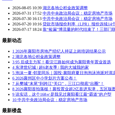
2026-08-05 10:39
湖北各地公积金政策调整
2026-07-31 17:52
中共中央政治局会议：稳定房地产市场
2026-07-30 16:13
中共中央政治局会议：稳定房地产市场
2026-07-20 10:16
贷款市场报价利率（LPR）报价连续14个月
2026-07-17 18:24
靠“捡漏”博流量的时代结束了！三部门
最新动态
1
2026年襄阳市房地产经纪人持证上岗培训结果公示
2
湖北各地公积金政策调整
3
95 后成主力军！看汉江路如何成为襄阳青年置业首选
4
东津世纪城 | 超6老友季 | 我的大城我的家
5
泡沫一夏·邻里同乐｜国投·襄阳府夏日泡泡泳池派对清
6
2026襄州区中小学划片方案公布！
7
从樊城“末尾”到跨江“关口”，三江口彻底“出圈”！
8
2026襄阳首拍落槌！襄投置业超2亿首进东津，五区版
9
说实话，这个168㎡是我见过襄阳看江最“霸道”的户型
10
中共中央政治局会议：稳定房地产市场
最新楼盘