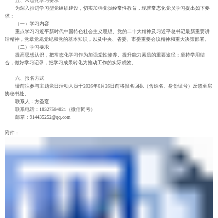
五、常态化学习要求
为深入推进学习型党组织建设，切实加强党员经常性教育，现就常态化党员学习提出如下要
求：
（一）学习内容
重点学习习近平新时代中国特色社会主义思想、党的二十大精神及习近平总书记最新重要讲
话精神，党章党规党纪和党的基本知识，以及中央、省委、市委重要会议精神和重大决策部署。
（二）学习要求
提高思想认识，把常态化学习作为加强党性修养、提升能力素质的重要途径；坚持学用结
合，做好学习记录，把学习成果转化为推动工作的实际成效。
六、报名方式
请前往参与主题党日活动人员于2026年6月26日前将报名回执（含姓名、身份证号）反馈至房
协秘书处。
联系人：方圣寔
联系电话：18327584821（微信同号）
邮箱：914435252@qq.com
附件：